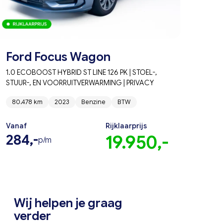
Ford Focus Wagon
1.0 ECOBOOST HYBRID ST LINE 126 PK | STOEL-,
STUUR-, EN VOORRUITVERWARMING | PRIVACY
GLASS |
80.478 km
2023
Benzine
BTW
Vanaf
Rijklaarprijs
284,-
19.950,-
p/m
Wij helpen je graag
verder