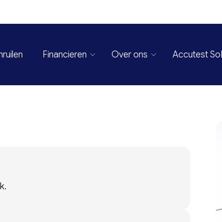
nruilen
Financieren
Over ons
Accutest S
k.