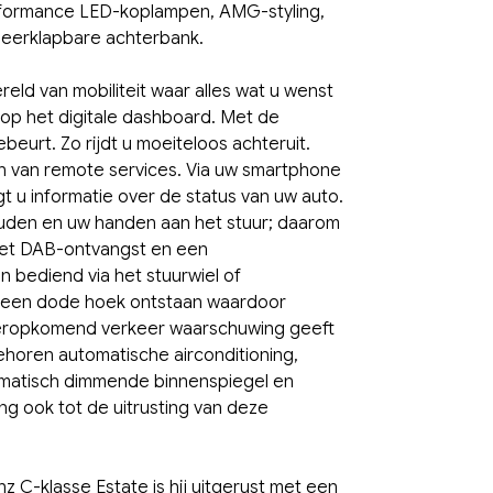
erformance LED-koplampen, AMG-styling,
neerklapbare achterbank.
eld van mobiliteit waar alles wat u wenst
 op het digitale dashboard. Met de
beurt. Zo rijdt u moeiteloos achteruit.
n van remote services. Via uw smartphone
gt u informatie over de status van uw auto.
houden en uw handen aan het stuur; daarom
 met DAB-ontvangst en een
 bediend via het stuurwiel of
an een dode hoek ontstaan waardoor
hteropkomend verkeer waarschuwing geeft
behoren automatische airconditioning,
tomatisch dimmende binnenspiegel en
g ook tot de uitrusting van deze
C-klasse Estate is hij uitgerust met een