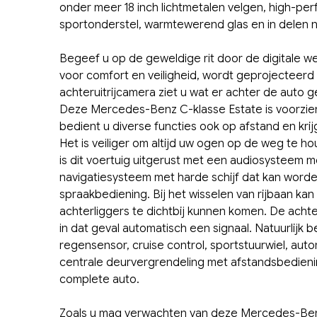
onder meer 18 inch lichtmetalen velgen, high-p
sportonderstel, warmtewerend glas en in delen 
Begeef u op de geweldige rit door de digitale wer
voor comfort en veiligheid, wordt geprojecteerd
achteruitrijcamera ziet u wat er achter de auto ge
Deze Mercedes-Benz C-klasse Estate is voorzie
bedient u diverse functies ook op afstand en krij
Het is veiliger om altijd uw ogen op de weg te 
is dit voertuig uitgerust met een audiosysteem
navigatiesysteem met harde schijf dat kan worden
spraakbediening. Bij het wisselen van rijbaan k
achterliggers te dichtbij kunnen komen. De ac
in dat geval automatisch een signaal. Natuurlijk 
regensensor, cruise control, sportstuurwiel, au
centrale deurvergrendeling met afstandsbedienin
complete auto.
Zoals u mag verwachten van deze Mercedes-Benz 