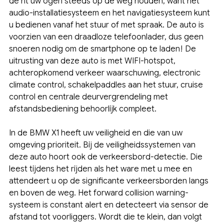
de rit uw ogen steeds op de weg houden, want het
audio-installatiesysteem en het navigatiesysteem kunt
u bedienen vanaf het stuur of met spraak. De auto is
voorzien van een draadloze telefoonlader, dus geen
snoeren nodig om de smartphone op te laden! De
uitrusting van deze auto is met WIFI-hotspot,
achteropkomend verkeer waarschuwing, electronic
climate control, schakelpaddles aan het stuur, cruise
control en centrale deurvergrendeling met
afstandsbediening behoorlijk compleet.
In de BMW X1 heeft uw veiligheid en die van uw
omgeving prioriteit. Bij de veiligheidssystemen van
deze auto hoort ook de verkeersbord-detectie. Die
leest tijdens het rijden als het ware met u mee en
attendeert u op de significante verkeersborden langs
en boven de weg. Het forward collision warning-
systeem is constant alert en detecteert via sensor de
afstand tot voorliggers. Wordt die te klein, dan volgt