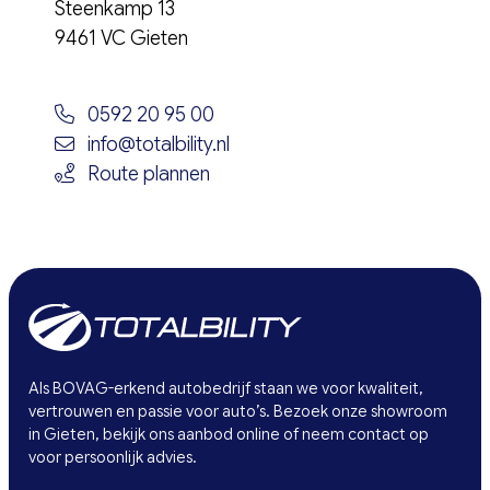
Steenkamp 13
9461 VC Gieten
0592 20 95 00
info@totalbility.nl
Route plannen
Als BOVAG-erkend autobedrijf staan we voor kwaliteit,
vertrouwen en passie voor auto’s. Bezoek onze showroom
in Gieten, bekijk ons aanbod online of neem contact op
voor persoonlijk advies.